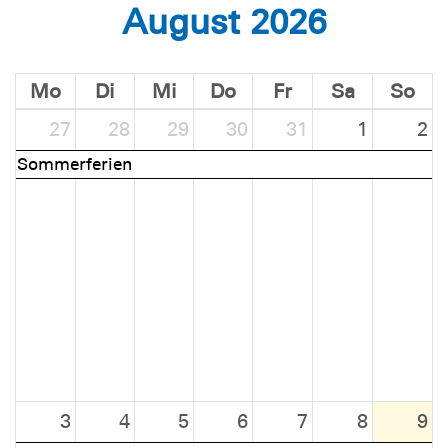
August 2026
Mo
Di
Mi
Do
Fr
Sa
So
27
28
29
30
31
1
2
Sommerferien
3
4
5
6
7
8
9