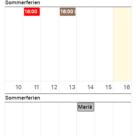
Sommerferien
16:00
Übungsdienst "öGA - Theorie"
16:00
Die Plattschnacker
10
11
12
13
14
15
16
Sommerferien
Mariä Himmelfahrt