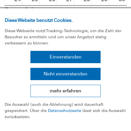
Sommerferien
Diese Website benutzt Cookies.
Diese Webseite nutzt Tracking-Technologie, um die Zahl der
Besucher zu ermitteln und um unser Angebot stetig
verbessern zu können.
Einverstanden
Nicht einverstanden
31
1
2
3
4
5
6
mehr erfahren
Sommerferien
16:00
Die Plattschnacker
14:00
Trainerausflug
17:30
Vorstandssitzung
17:30
05:00
Training
Veranst
Die Auswahl (auch die Ablehnung) wird dauerhaft
gespeichert. Über die
Datenschutzseite
lässt sich die Auswahl
zurücksetzen.