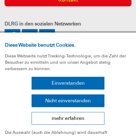
DLRG
in den sozialen Netzwerken
Diese Website benutzt Cookies.
Diese Webseite nutzt Tracking-Technologie, um die Zahl der
Besucher zu ermitteln und um unser Angebot stetig
verbessern zu können.
Impressum
Einverstanden
Datenschutz
Nicht einverstanden
Sitemap
mehr erfahren
Bundesverband
Die Auswahl (auch die Ablehnung) wird dauerhaft
Landesverband Nordrhein e.V.