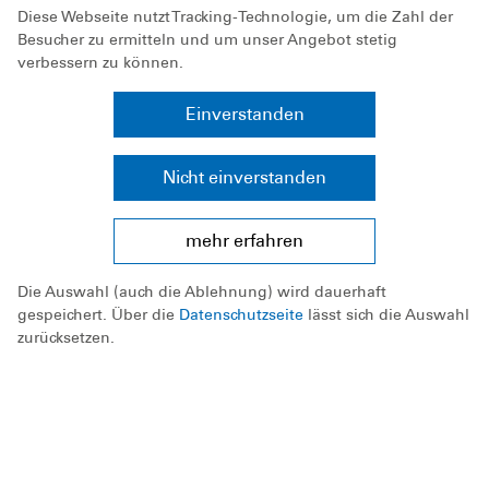
Diese Webseite nutzt Tracking-Technologie, um die Zahl der
Besucher zu ermitteln und um unser Angebot stetig
verbessern zu können.
Einverstanden
Nicht einverstanden
31
1
2
3
4
5
6
mehr erfahren
17:30
Vorstandssitzung
16:00
Die Plattschnacker
14:00
Trainerausflug
Die Auswahl (auch die Ablehnung) wird dauerhaft
gespeichert. Über die
Datenschutzseite
lässt sich die Auswahl
zurücksetzen.