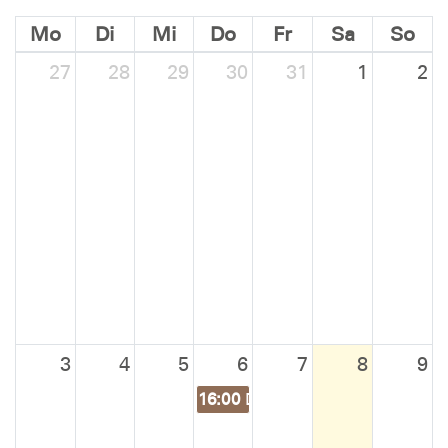
Mo
Di
Mi
Do
Fr
Sa
So
27
28
29
30
31
1
2
3
4
5
6
7
8
9
16:00
Die Plattschnacker