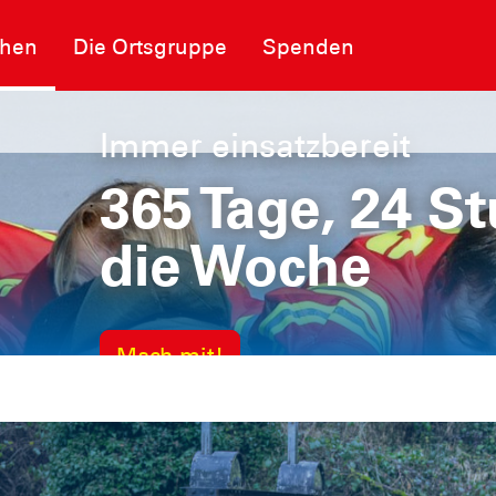
chen
Die Ortsgruppe
Spenden
Immer einsatzbereit
365 Tage, 24 S
die Woche
Mach mit!