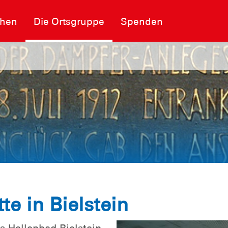
chen
Die Ortsgruppe
Spenden
te in Bielstein
as Hallenbad Bielstein