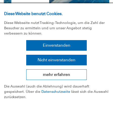
tauchabzeichen
Diese Website benutzt Cookies.
Vorstufe zur Gerätetauchausbildung
Diese Webseite nutzt Tracking-Technologie, um die Zahl der
Besucher zu ermitteln und um unser Angebot stetig
verbessern zu können.
Einverstanden
Nicht einverstanden
Informieren
Mitmachen
mehr erfahren
Die Ortsgruppe
Die Auswahl (auch die Ablehnung) wird dauerhaft
gespeichert. Über die
Datenschutzseite
lässt sich die Auswahl
Spenden
zurücksetzen.
DLRG - Deutsche
Lebens-Rettungs-Gesellschaft