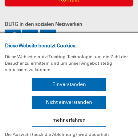
DLRG
in den sozialen Netzwerken
Diese Website benutzt Cookies.
Diese Webseite nutzt Tracking-Technologie, um die Zahl der
Besucher zu ermitteln und um unser Angebot stetig
verbessern zu können.
Impressum
Einverstanden
Datenschutz
Nicht einverstanden
Sitemap
mehr erfahren
Bundesverband
Die Auswahl (auch die Ablehnung) wird dauerhaft
Landesverband Nordrhein e.V.